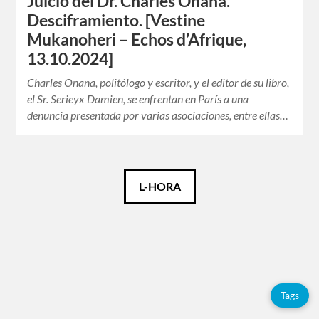
Juicio del Dr. Charles Onana.
Desciframiento. [Vestine
Mukanoheri – Echos d’Afrique,
13.10.2024]
Charles Onana, politólogo y escritor, y el editor de su libro,
el Sr. Serieyx Damien, se enfrentan en París a una
denuncia presentada por varias asociaciones, entre ellas…
Català
L-HORA
Español
Français
Tags