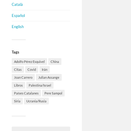
Català
Español
English
Tags
Adolfo Pérez Esquivel
China
Citas
Covid
Irán
Joan Carrero
Julian Assange
Libros
Palestina/Israel
Países Catalanes
Pere Sampol
Siria
Ucrania/Rusia