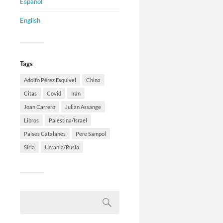
Español
English
Tags
Adolfo Pérez Esquivel
China
Citas
Covid
Irán
Joan Carrero
Julian Assange
Libros
Palestina/Israel
Países Catalanes
Pere Sampol
Siria
Ucrania/Rusia