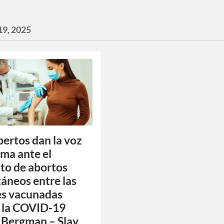
19, 2025
pertos dan la voz
rma ante el
to de abortos
áneos entre las
es vacunadas
 la COVID-19
 Bergman – Slay,