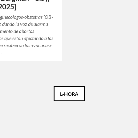
2025]
ginecólogos-obstetras (OB-
n dando la voz de alarma
umento de abortos
s que están afectando a las
e recibieron las «vacunas»
…
L-HORA