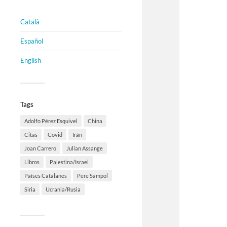
Català
Español
English
Tags
Adolfo Pérez Esquivel
China
Citas
Covid
Irán
Joan Carrero
Julian Assange
Libros
Palestina/Israel
Países Catalanes
Pere Sampol
Siria
Ucrania/Rusia