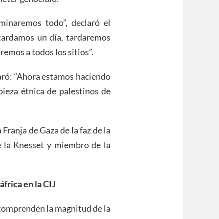
minaremos todo”, declaró el
o tardamos un día, tardaremos
emos a todos los sitios”.
claró: “Ahora estamos haciendo
pieza étnica de palestinos de
Franja de Gaza de la faz de la
de la Knesset y miembro de la
dáfrica en
la
C
IJ
, comprenden la magnitud de la