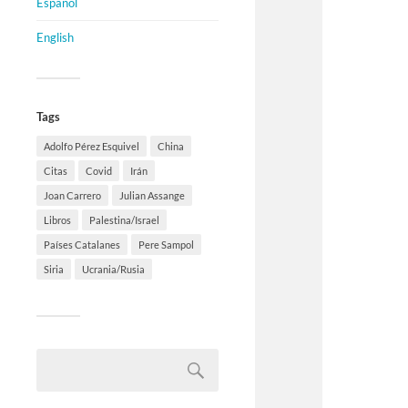
Español
English
Tags
Adolfo Pérez Esquivel
China
Citas
Covid
Irán
Joan Carrero
Julian Assange
Libros
Palestina/Israel
Países Catalanes
Pere Sampol
Siria
Ucrania/Rusia