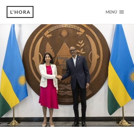
L'HORA
MENÚ