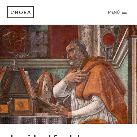
L'HORA
MENÚ