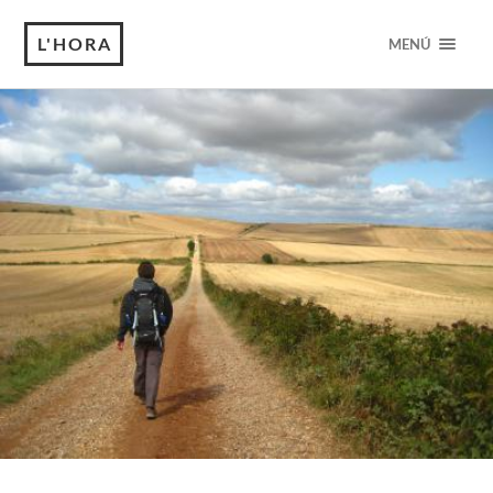
L'HORA
MENÚ