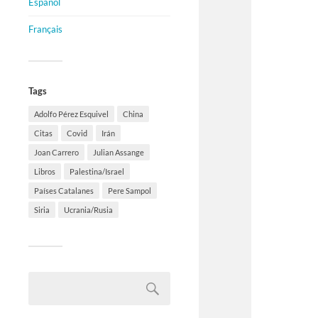
Español
Français
Tags
Adolfo Pérez Esquivel
China
Citas
Covid
Irán
Joan Carrero
Julian Assange
Libros
Palestina/Israel
Países Catalanes
Pere Sampol
Siria
Ucrania/Rusia