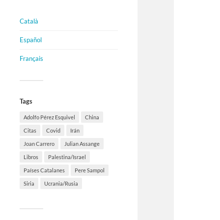
Català
Español
Français
Tags
Adolfo Pérez Esquivel
China
Citas
Covid
Irán
Joan Carrero
Julian Assange
Libros
Palestina/Israel
Países Catalanes
Pere Sampol
Siria
Ucrania/Rusia