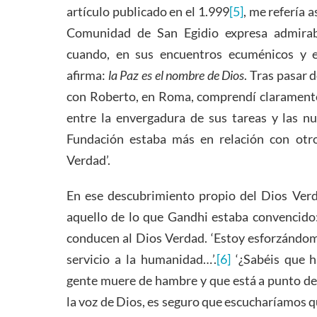
artículo publicado en el 1.999
[5]
, me refería 
Comunidad de San Egidio expresa admirab
cuando, en sus encuentros ecuménicos y e
afirma:
la Paz es el nombre de Dios
. Tras pasar 
con Roberto, en Roma, comprendí claramente 
entre la envergadura de sus tareas y las nu
Fundación estaba más en relación con otro
Verdad’.
En ese descubrimiento propio del Dios Verd
aquello de lo que Gandhi estaba convencido
conducen al Dios Verdad. ‘Estoy esforzándom
servicio a la humanidad…’.
[6]
‘¿Sabéis que h
gente muere de hambre y que está a punto de
la voz de Dios, es seguro que escucharíamos 