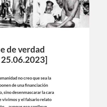
ue de verdad
, 25.06.2023]
humanidad no creo que sea la
onen de una financiación
io, sino desenmascarar la cara
 vivimos y el falsario relato
sto… aunque eso conlleve