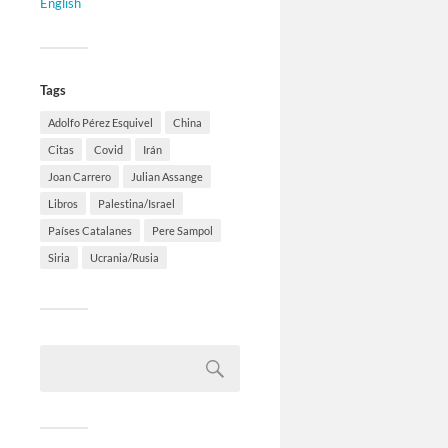
English
Tags
Adolfo Pérez Esquivel
China
Citas
Covid
Irán
Joan Carrero
Julian Assange
Libros
Palestina/Israel
Países Catalanes
Pere Sampol
Siria
Ucrania/Rusia