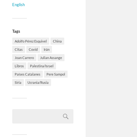
English
Tags
Adolfo Pérez Esquivel
China
Citas
Covid
Irán
Joan Carrero
Julian Assange
Libros
Palestina/Israel
Países Catalanes
Pere Sampol
Siria
Ucrania/Rusia