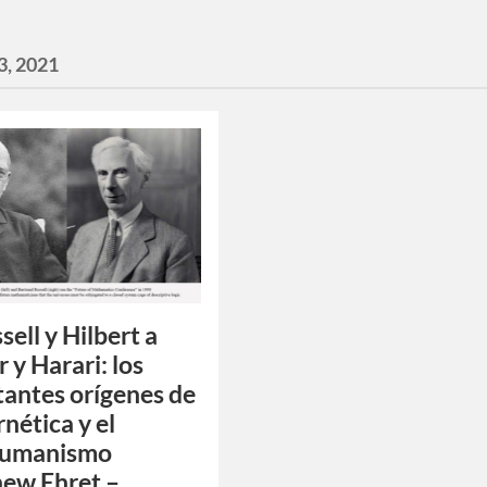
3, 2021
sell y Hilbert a
 y Harari: los
tantes orígenes de
rnética y el
humanismo
ew Ehret –