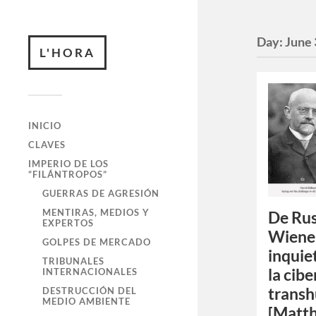
Day:
June 
L'HORA
INICIO
CLAVES
IMPERIO DE LOS
“FILÁNTROPOS”
GUERRAS DE AGRESIÓN
MENTIRAS, MEDIOS Y
De Rus
EXPERTOS
Wiener
GOLPES DE MERCADO
inquie
TRIBUNALES
la cibe
INTERNACIONALES
trans
DESTRUCCIÓN DEL
MEDIO AMBIENTE
[Matth