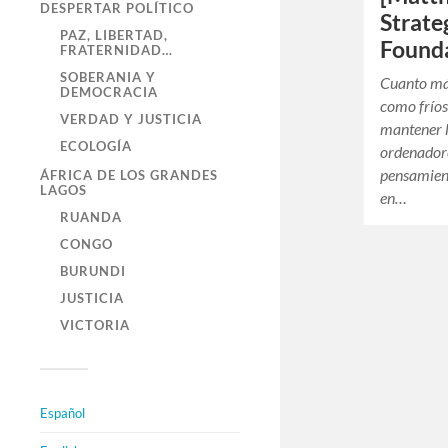
DESPERTAR POLÍTICO
Strate
PAZ, LIBERTAD,
Founda
FRATERNIDAD…
SOBERANIA Y
Cuanto má
DEMOCRACIA
como fríos
VERDAD Y JUSTICIA
mantener l
ECOLOGÍA
ordenadore
pensamien
ÁFRICA DE LOS GRANDES
LAGOS
en…
RUANDA
CONGO
BURUNDI
JUSTICIA
VICTORIA
Español