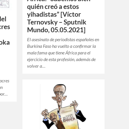
quién creó a estos
yihadistas” [Víctor
del
Ternovsky – Sputnik
cres
Mundo, 05.05.2021]
El asesinato de periodistas españoles en
oka
Burkina Faso ha vuelto a confirmar la
mala fama que tiene África para el
ejercicio de esta profesión, además de
volver a…
s
sacres
en
por…