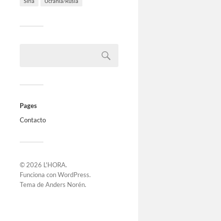
Siria
Ucrania/Rusia
Pages
Contacto
© 2026
L'HORA
.
Funciona con
WordPress
.
Tema de
Anders Norén
.