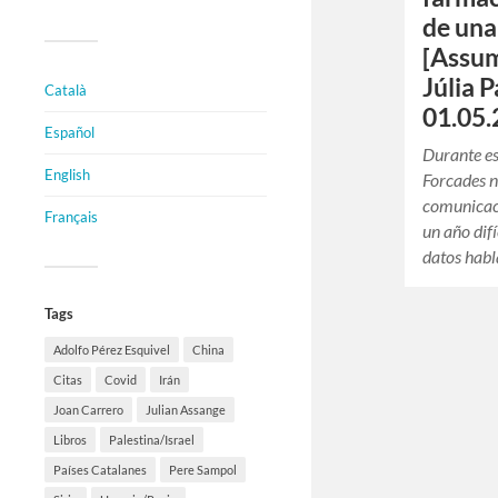
de una
[Assu
Júlia 
Català
01.05.
Español
Durante es
English
Forcades n
comunicac
Français
un año difí
datos hab
Tags
Adolfo Pérez Esquivel
China
Citas
Covid
Irán
Joan Carrero
Julian Assange
Libros
Palestina/Israel
Países Catalanes
Pere Sampol