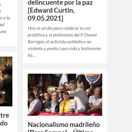
delincuente por la paz
s
[Edward Curtin,
a
09.05.2021]
o a la
ael
Hoy es un día para celebrar la voz
 una
profética y el testimonio del P. Daniel
Berrigan, el activista antibélico no
violento y poeta cuya vida y testimonio
ha…
tre
ndo
Nacionalismo madrileño