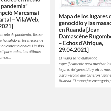
 pandemia”
mpció Maresma i
Mapa de los lugares 
Partal – VilaWeb,
genocidio y las masa
2021]
en Ruanda [Jean
te año de pandemia, Teresa
Damascène Rugomb
o ha salido en los medios de
– Echos d’Afrique,
ión convencionales. Ha sido
29.04.2021]
cil para todos. Los últimos
lan de…
El mapa se ha elaborado
específicamente para mostrar lo
lugares del genocidio y otras ma
a gran escala que tuvieron lugar 
Ruanda. El mapa fue encargado 