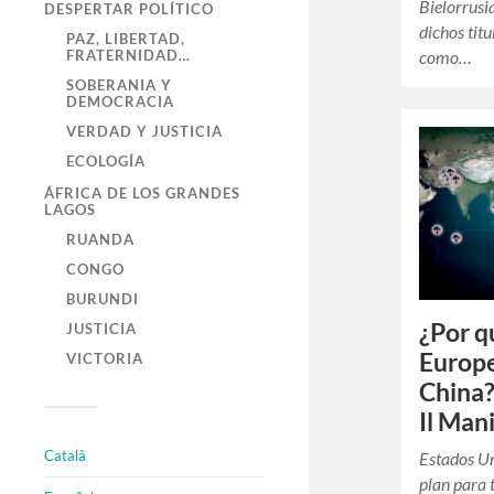
Bielorrusi
DESPERTAR POLÍTICO
dichos tit
PAZ, LIBERTAD,
como…
FRATERNIDAD…
SOBERANIA Y
DEMOCRACIA
VERDAD Y JUSTICIA
ECOLOGÍA
ÁFRICA DE LOS GRANDES
LAGOS
RUANDA
CONGO
BURUNDI
¿Por q
JUSTICIA
Europe
VICTORIA
China?
Il Man
Català
Estados Un
plan para 