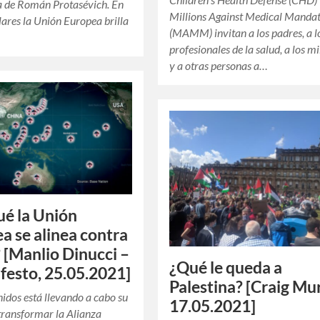
a de Román Protasévich. En
Millions Against Medical Manda
ulares la Unión Europea brilla
(MAMM) invitan a los padres, a l
profesionales de la salud, a los mi
y a otras personas a…
ué la Unión
a se alinea contra
 [Manlio Dinucci –
¿Qué le queda a
ifesto, 25.05.2021]
Palestina? [Craig Mu
idos está llevando a cabo su
17.05.2021]
transformar la Alianza