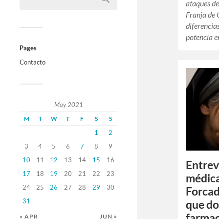
ataques del
Franja de 
diferencias
potencia 
Pages
Contacto
May 2021
M
T
W
T
F
S
S
1
2
3
4
5
6
7
8
9
10
11
12
13
14
15
16
Entrev
17
18
19
20
21
22
23
médica
24
25
26
27
28
29
30
Forcad
31
que do
farmac
« APR
JUN »