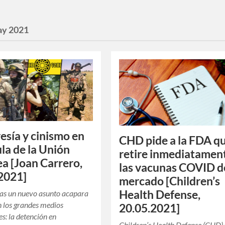
y 2021
esía y cinismo en
CHD pide a la FDA q
ula de la Unión
retire inmediatamen
a [Joan Carrero,
las vacunas COVID d
2021]
mercado [Children’s
Health Defense,
ías un nuevo asunto acapara
en los grandes medios
20.05.2021]
es: la detención en
Children’s Health Defense (CHD)