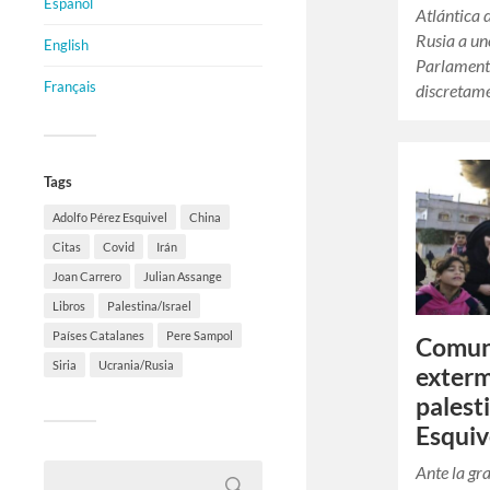
Español
Atlántica 
Rusia a un
English
Parlament
Français
discretam
Tags
Adolfo Pérez Esquivel
China
Citas
Covid
Irán
Joan Carrero
Julian Assange
Libros
Palestina/Israel
Países Catalanes
Pere Sampol
Comuni
Siria
Ucrania/Rusia
exterm
palest
Esquiv
Ante la gr