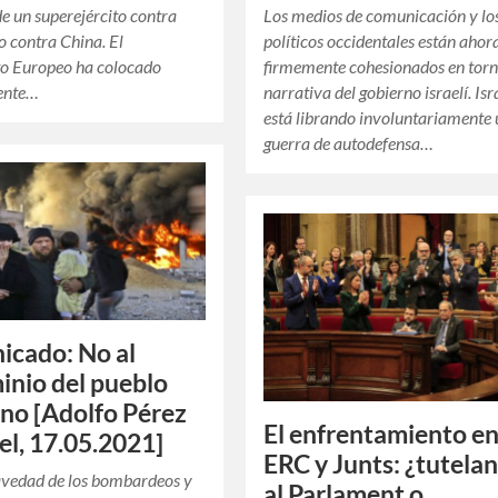
Los medios de comunicación y lo
de un superejército contra
políticos occidentales están ahor
o contra China. El
firmemente cohesionados en torn
o Europeo ha colocado
narrativa del gobierno israelí. Isr
ente…
está librando involuntariamente
guerra de autodefensa…
cado: No al
inio del pueblo
ino [Adolfo Pérez
El enfrentamiento en
el, 17.05.2021]
ERC y Junts: ¿tutela
avedad de los bombardeos y
al Parlament o