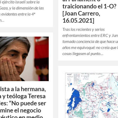
 ejército israelí sobre la
traicionando el 1-O?
Gaza, y la dimensión de las
[Joan Carrero,
 evidentes entre la 4ª
16.05.2021]
en…
Tras los recientes y serios
enfrentamientos entre ERC y Junt
tomado conciencia de que hace 
años me equivoqué: no creía que 
cosas llegasen al punto…
ista a la hermana,
 y teóloga Teresa
es: “No puede ser
mine el negocio
éutico en medio