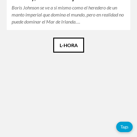
Boris Johnson se ve a sí mismo como el heredero de un
manto imperial que domina el mundo, pero en realidad no
puede dominar el Mar de Irlanda….
Català
L-HORA
Español
English
Tags
Adolfo
Pérez
Esquivel
Tags
China