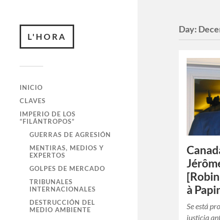
Day:
Dece
L'HORA
INICIO
CLAVES
IMPERIO DE LOS
“FILÁNTROPOS”
GUERRAS DE AGRESIÓN
Canadá
MENTIRAS, MEDIOS Y
EXPERTOS
Jérôm
GOLPES DE MERCADO
[Robin
TRIBUNALES
à Papi
INTERNACIONALES
DESTRUCCIÓN DEL
Se está pr
MEDIO AMBIENTE
justicia a