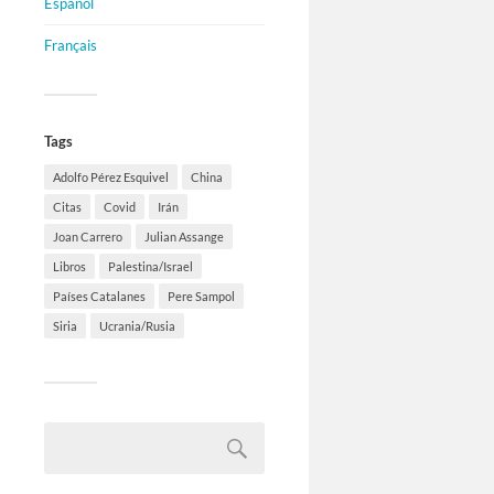
Español
Français
Tags
Adolfo Pérez Esquivel
China
Citas
Covid
Irán
Joan Carrero
Julian Assange
Libros
Palestina/Israel
Países Catalanes
Pere Sampol
Siria
Ucrania/Rusia