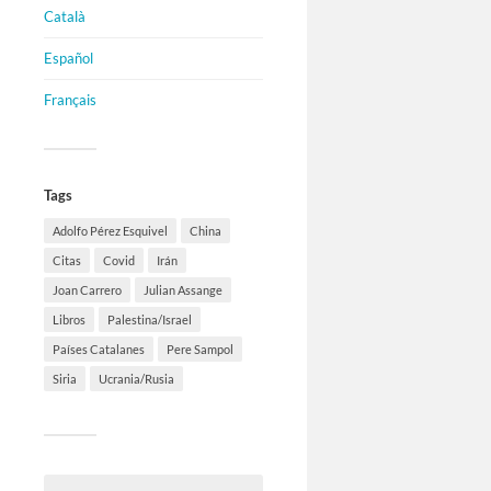
Català
Español
Français
Tags
Adolfo Pérez Esquivel
China
Citas
Covid
Irán
Joan Carrero
Julian Assange
Libros
Palestina/Israel
Países Catalanes
Pere Sampol
Siria
Ucrania/Rusia