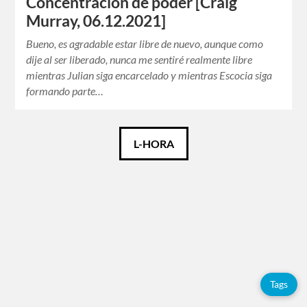
Concentración de poder [Craig
Murray, 06.12.2021]
Bueno, es agradable estar libre de nuevo, aunque como
dije al ser liberado, nunca me sentiré realmente libre
mientras Julian siga encarcelado y mientras Escocia siga
formando parte…
Català
L-HORA
Español
English
Tags
Tags
Adolfo
Pérez