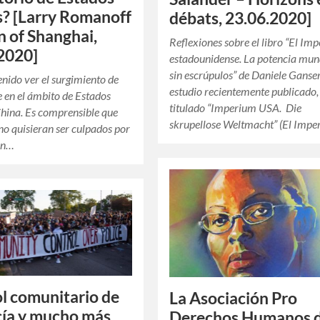
? [Larry Romanoff
débats, 23.06.2020]
 of Shanghai,
Reflexiones sobre el libro “El Imp
2020]
estadounidense. La potencia mun
sin escrúpulos” de Daniele Ganse
enido ver el surgimiento de
estudio recientemente publicado,
e en el ámbito de Estados
titulado “Imperium USA. Die
hina. Es comprensible que
skrupellose Weltmacht” (El Impe
 no quisieran ser culpados por
ión…
l comunitario de
La Asociación Pro
icía y mucho más
Derechos Humanos 