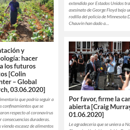
extendido por Estados Unidos tra
asesinato de George Floyd bajo 
rodilla del policía de Minnesota 
Chauvin han dado a…
tación y
ología: hacer
a los futuros
os [Colin
ter – Global
ch, 03.06.2020]
Por favor, firme la ca
alimentaria que podría seguir a
abierta [Craig Murra
os confinamientos que se
aron respecto al coronavirus
01.06.2020]
r consecuencias duraderas.
Le agradecería que se uniera a 
 viendo escasez de alimentos