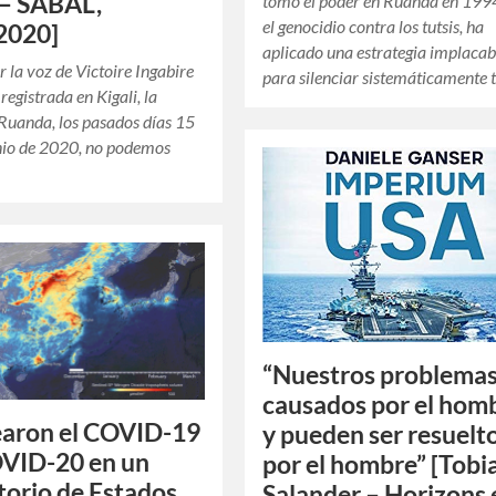
 – SABAL,
tomó el poder en Ruanda en 1994
el genocidio contra los tutsis, ha
2020]
aplicado una estrategia implacab
r la voz de Victoire Ingabire
para silenciar sistemáticamente
egistrada en Kigali, la
Ruanda, los pasados ​​días 15
nio de 2020, no podemos
“Nuestros problemas
causados por el hom
earon el COVID-19
y pueden ser resuelt
OVID-20 en un
por el hombre” [Tobi
torio de Estados
Salander – Horizons 