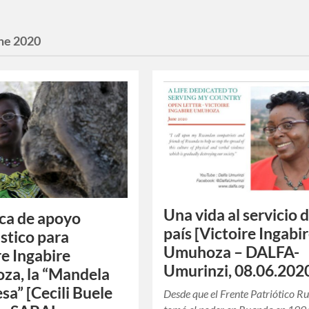
ne 2020
Una vida al servicio 
ca de apoyo
país [Victoire Ingabi
ástico para
Umuhoza – DALFA-
re Ingabire
Umurinzi, 08.06.202
za, la “Mandela
sa” [Cecili Buele
Desde que el Frente Patriótico R