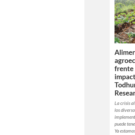
Alimen
agroec
frente 
impact
Todhun
Resear
La crisis 
los divers
implement
puede tene
Ya estamos