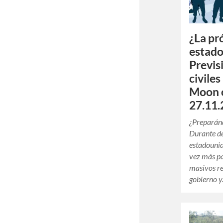
¿La pr
estad
Previs
civile
Moon o
27.11.
¿Preparánd
Durante dé
estadouni
vez más pa
masivos re
gobierno 