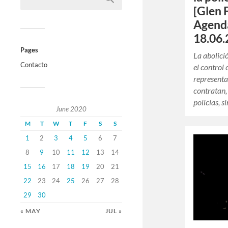
[Glen 
Agend
18.06.
Pages
La abolici
Contacto
el control 
representa
contratan,
policías, 
June 2020
M
T
W
T
F
S
S
1
2
3
4
5
6
7
8
9
10
11
12
13
14
15
16
17
18
19
20
21
22
23
24
25
26
27
28
29
30
« MAY
JUL »