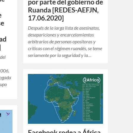
por parte del gobierno de
Ruanda [REDES-AEFJN,
e
17.06.2020]
se
Después de la larga lista de asesinatos,
desapariciones y encarcelamientos
dad
arbitrarios de personas opositoras y
]
críticas con el régimen ruandés, se teme
seriamente por la seguridad y la…
 del
2006,
rogada
rupo
Facebook rodea a África