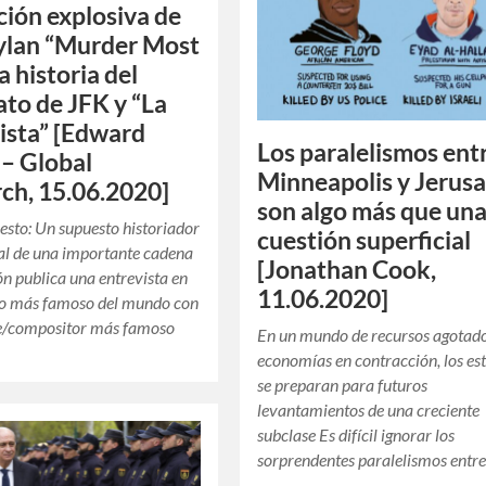
ción explosiva de
ylan “Murder Most
la historia del
ato de JFK y “La
ista” [Edward
Los paralelismos ent
 – Global
Minneapolis y Jerusa
ch, 15.06.2020]
son algo más que un
esto: Un supuesto historiador
cuestión superficial
al de una importante cadena
[Jonathan Cook,
ión publica una entrevista en
11.06.2020]
ico más famoso del mundo con
te/compositor más famoso
En un mundo de recursos agotad
economías en contracción, los es
se preparan para futuros
levantamientos de una creciente
subclase Es difícil ignorar los
sorprendentes paralelismos entr