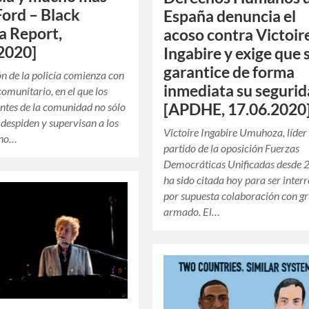
Ford – Black
España denuncia el
a Report,
acoso contra Victoir
2020]
Ingabire y exige que 
garantice de forma
ón de la policía comienza con
inmediata su seguri
comunitario, en el que los
[APDHE, 17.06.2020
ntes de la comunidad no sólo
 despiden y supervisan a los
Victoire Ingabire Umuhoza, líder
sino…
partido de la oposición Fuerzas
Democráticas Unificadas desde 
ha sido citada hoy para ser inter
por supuesta colaboración con g
armado. El…