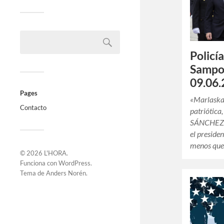
Policía
Sampol
09.06.
Pages
«Marlaska 
Contacto
patriótica
SÁNCHEZ E
el preside
menos que
© 2026
L'HORA
.
Funciona con
WordPress
.
Tema de
Anders Norén
.