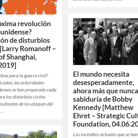
óxima revolución
ounidense?
ión de disturbios
s [Larry Romanoff –
f Shanghai,
2019]
El mundo necesita
ose para la guerra civil?
desesperadamente,
cadas, las autoridades
ahora más que nunca,
denses se han preparado cada
ra los disturbios civiles
sabiduría de Bobby
sultantes de los ataques del
Kennedy [Matthew
y…
Ehret – Strategic Cul
Foundation, 04.06.2
Los incendios actuales que se han