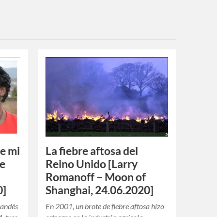
de mi
La fiebre aftosa del
re
Reino Unido [Larry
Romanoff – Moon of
0]
Shanghai, 24.06.2020]
uandés
En 2001, un brote de fiebre aftosa hizo