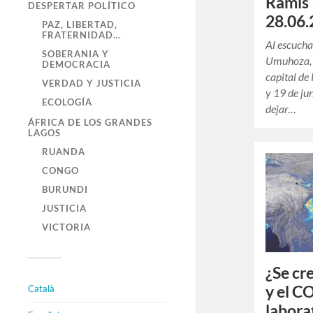
Ramis
DESPERTAR POLÍTICO
28.06.
PAZ, LIBERTAD,
FRATERNIDAD…
Al escucha
SOBERANIA Y
Umuhoza, r
DEMOCRACIA
capital de 
VERDAD Y JUSTICIA
y 19 de ju
ECOLOGÍA
dejar…
ÁFRICA DE LOS GRANDES
LAGOS
RUANDA
CONGO
BURUNDI
JUSTICIA
VICTORIA
¿Se cr
y el C
Català
labora