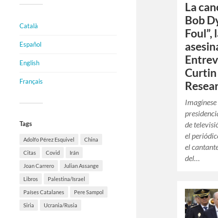
La can
Bob D
Català
Foul”, 
asesin
Español
Entrev
English
Curtin
Français
Resear
Imagínese 
presidenci
de televis
Tags
el periód
Adolfo Pérez Esquivel
China
el cantan
Citas
Covid
Irán
del…
Joan Carrero
Julian Assange
Libros
Palestina/Israel
Países Catalanes
Pere Sampol
Siria
Ucrania/Rusia