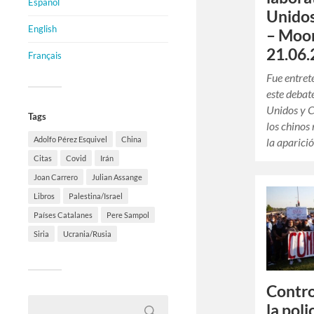
Español
Unidos
English
– Moon
21.06.
Français
Fue entret
este debat
Unidos y C
Tags
los chinos
Adolfo Pérez Esquivel
China
la aparic
Citas
Covid
Irán
Joan Carrero
Julian Assange
Libros
Palestina/Israel
Países Catalanes
Pere Sampol
Siria
Ucrania/Rusia
Contro
la pol