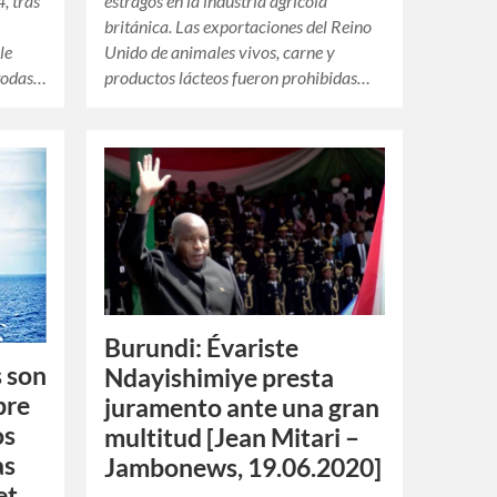
, tras
estragos en la industria agrícola
británica. Las exportaciones del Reino
le
Unido de animales vivos, carne y
 todas…
productos lácteos fueron prohibidas…
Burundi: Évariste
 son
Ndayishimiye presta
bre
juramento ante una gran
os
multitud [Jean Mitari –
as
Jambonews, 19.06.2020]
et