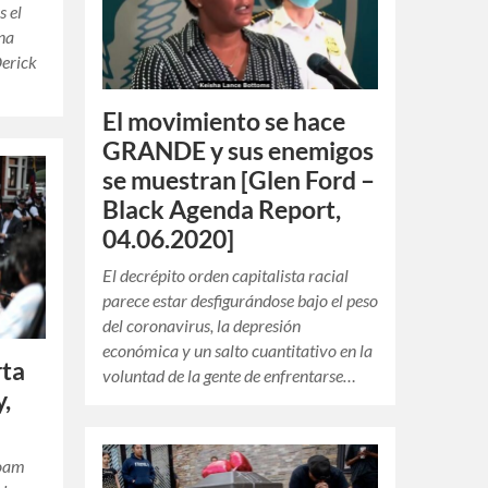
s el
una
Derick
El movimiento se hace
GRANDE y sus enemigos
se muestran [Glen Ford –
Black Agenda Report,
04.06.2020]
El decrépito orden capitalista racial
parece estar desfigurándose bajo el peso
del coronavirus, la depresión
económica y un salto cuantitativo en la
rta
voluntad de la gente de enfrentarse…
y,
Noam