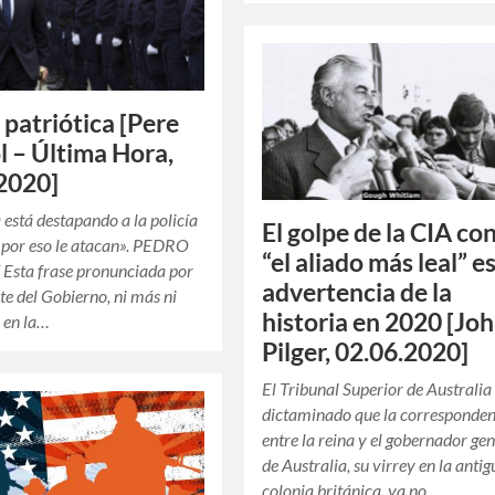
 patriótica [Pere
 – Última Hora,
2020]
está destapando a la policía
El golpe de la CIA co
, por eso le atacan». PEDRO
“el aliado más leal” es
sta frase pronunciada por
advertencia de la
nte del Gobierno, ni más ni
historia en 2020 [Jo
 en la…
Pilger, 02.06.2020]
El Tribunal Superior de Australia
dictaminado que la corresponde
entre la reina y el gobernador ge
de Australia, su virrey en la anti
colonia británica, ya no…