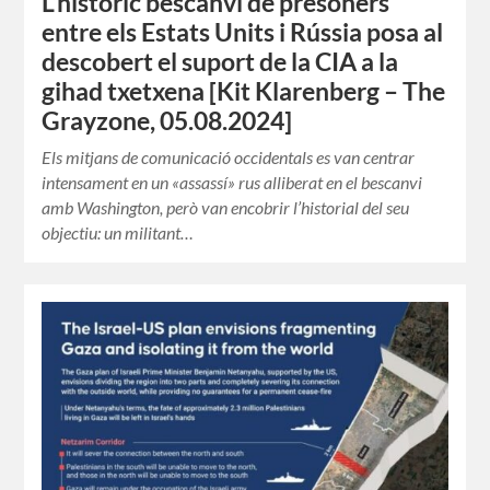
L’històric bescanvi de presoners
entre els Estats Units i Rússia posa al
descobert el suport de la CIA a la
gihad txetxena [Kit Klarenberg – The
Grayzone, 05.08.2024]
Els mitjans de comunicació occidentals es van centrar
intensament en un «assassí» rus alliberat en el bescanvi
amb Washington, però van encobrir l’historial del seu
objectiu: un militant…