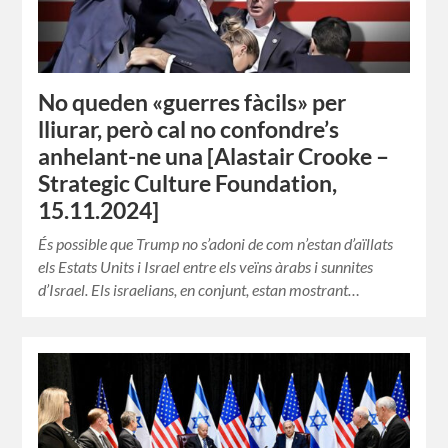
No queden «guerres fàcils» per
lliurar, però cal no confondre’s
anhelant-ne una [Alastair Crooke –
Strategic Culture Foundation,
15.11.2024]
És possible que Trump no s’adoni de com n’estan d’aïllats
els Estats Units i Israel entre els veïns àrabs i sunnites
d’Israel. Els israelians, en conjunt, estan mostrant…