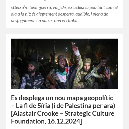
«Deixa’m tenir guerra, vaig dir; excedeix la pau tant com el
dia a la nit: és alegrement desperta, audible, i plena de
desfogament. La pau és una veritable…
Es desplega un nou mapa geopolític
– La fi de Síria (i de Palestina per ara)
[Alastair Crooke – Strategic Culture
Foundation, 16.12.2024]