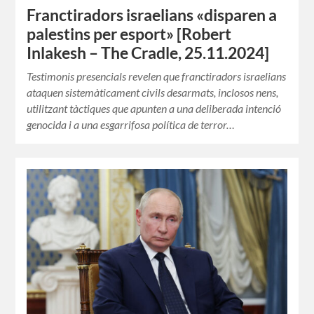
Franctiradors israelians «disparen a
palestins per esport» [Robert
Inlakesh – The Cradle, 25.11.2024]
Testimonis presencials revelen que franctiradors israelians
ataquen sistemàticament civils desarmats, inclosos nens,
utilitzant tàctiques que apunten a una deliberada intenció
genocida i a una esgarrifosa política de terror…