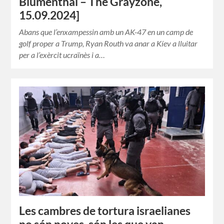
Blumenthal – The Grayzone,
15.09.2024]
Abans que l’enxampessin amb un AK-47 en un camp de
golf proper a Trump, Ryan Routh va anar a Kíev a lluitar
per a l’exèrcit ucraïnès i a…
Les cambres de tortura israelianes