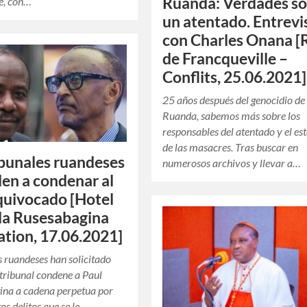
Ruanda: Verdades s
e, con…
un atentado. Entrevi
con Charles Onana [
de Francqueville –
Conflits, 25.06.2021]
25 años después del genocidio de
Ruanda, sabemos más sobre los
responsables del atentado y el est
de las masacres. Tras buscar en
ibunales ruandeses
numerosos archivos y llevar a…
en a condenar al
quivocado [Hotel
a Rusesabagina
tion, 17.06.2021]
es ruandeses han solicitado
 tribunal condene a Paul
ina a cadena perpetua por
os delitos que se le