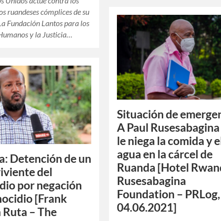
s Unidos actúe contra los
os ruandeses cómplices de su
La Fundación Lantos para los
Humanos y la Justicia…
Situación de emergen
A Paul Rusesabagina
le niega la comida y e
agua en la cárcel de
: Detención de un
Ruanda [Hotel Rwan
iviente del
Rusesabagina
dio por negación
Foundation – PRLog,
nocidio [Frank
04.06.2021]
 Ruta – The