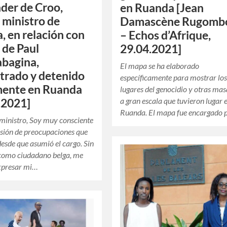
der de Croo,
en Ruanda [Jean
 ministro de
Damascène Rugomb
a, en relación con
– Echos d’Afrique,
o de Paul
29.04.2021]
bagina,
El mapa se ha elaborado
trado y detenido
específicamente para mostrar lo
mente en Ruanda
lugares del genocidio y otras ma
a gran escala que tuvieron lugar 
.2021]
Ruanda. El mapa fue encargado 
 ministro, Soy muy consciente
usión de preocupaciones que
desde que asumió el cargo. Sin
como ciudadano belga, me
expresar mi…