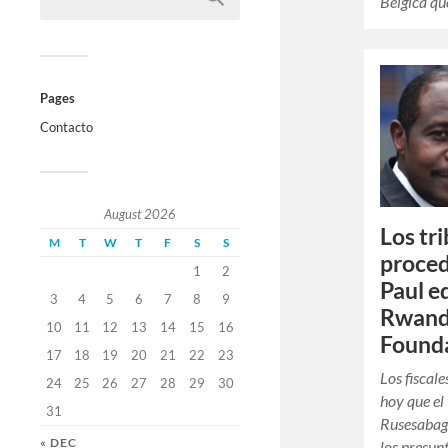
Bélgica qu
Pages
Contacto
August 2026
Los tr
M
T
W
T
F
S
S
proced
1
2
Paul e
3
4
5
6
7
8
9
Rwand
10
11
12
13
14
15
16
Founda
17
18
19
20
21
22
23
Los fiscal
24
25
26
27
28
29
30
hoy que el
31
Rusesabag
« DEC
los presunt