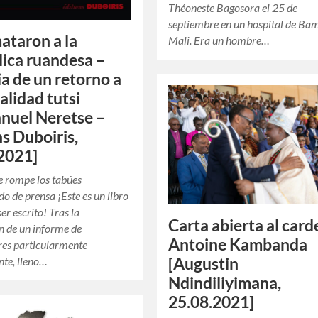
Théoneste Bagosora el 25 de
septiembre en un hospital de Ba
mataron a la
Mali. Era un hombre…
ica ruandesa –
ia de un retorno a
alidad tutsi
nuel Neretse –
ns Duboiris,
2021]
ue rompe los tabúes
 de prensa ¡Este es un libro
er escrito! Tras la
Carta abierta al card
n de un informe de
Antoine Kambanda
res particularmente
te, lleno…
[Augustin
Ndindiliyimana,
25.08.2021]