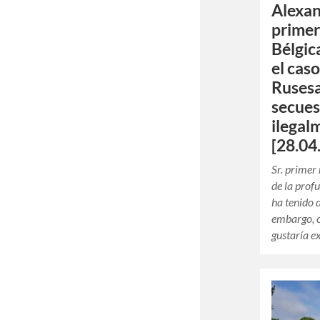
Alexan
primer
Bélgic
el cas
Rusesa
secues
ilegal
[28.04
Sr. primer
de la prof
ha tenido 
embargo, 
gustaría 