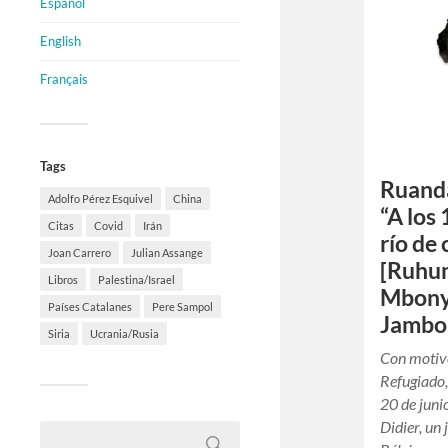
Español
English
Français
Tags
Ruand
Adolfo Pérez Esquivel
China
“A los
Citas
Covid
Irán
río de
Joan Carrero
Julian Assange
[Ruhu
Libros
Palestina/Israel
Mbony
Países Catalanes
Pere Sampol
Jambo
Siria
Ucrania/Rusia
Con motivo
Refugiado,
20 de juni
Didier, un