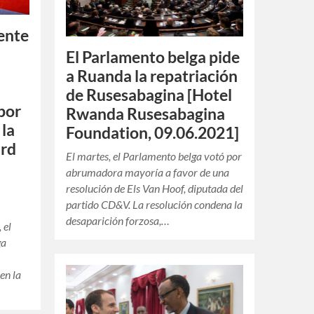
dente
El Parlamento belga pide
a Ruanda la repatriación
de Rusesabagina [Hotel
por
Rwanda Rusesabagina
 la
Foundation, 09.06.2021]
ard
El martes, el Parlamento belga votó por
abrumadora mayoría a favor de una
resolución de Els Van Hoof, diputada del
partido CD&V. La resolución condena la
desaparición forzosa,…
 el
ga
en la