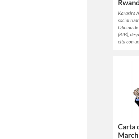
Rwand
Karasira A
social rua
Oficina de
(RIB), des
cita con u
Carta 
Marchal