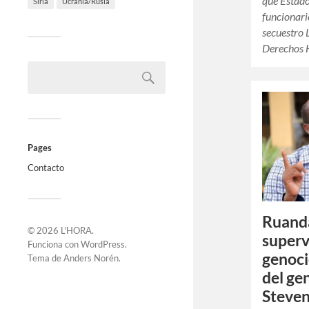
que Estado
Siria
Ucrania/Rusia
funcionari
secuestro 
Derechos 
Pages
Contacto
Ruanda
© 2026
L'HORA
.
superv
Funciona con
WordPress
.
genoci
Tema de
Anders Norén
.
del ge
Steven