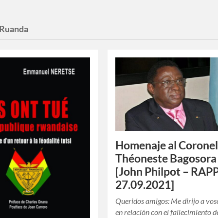
Ruanda
Homenaje al Corone
Théoneste Bagosora
[John Philpot – RAP
27.09.2021]
Queridos amigos: Me dirijo a vos
en relación con el fallecimiento de