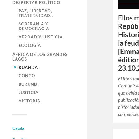
DESPERTAR POLÍTICO
PAZ, LIBERTAD,
FRATERNIDAD…
Ellos 
SOBERANIA Y
Repúbl
DEMOCRACIA
Histor
VERDAD Y JUSTICIA
la feud
ECOLOGÍA
[Emma
ÁFRICA DE LOS GRANDES
éditio
LAGOS
23.10.
RUANDA
CONGO
El libro q
BURUNDI
Comunicado
que debía s
JUSTICIA
publicació
VICTORIA
historiado
complacien
Català