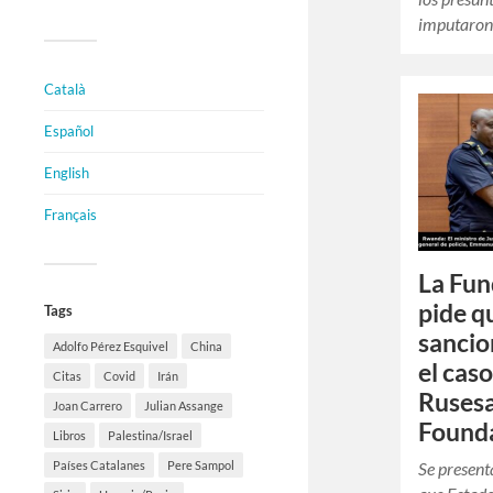
imputaron 
Català
Español
English
Français
La Fun
pide q
Tags
sancio
Adolfo Pérez Esquivel
China
el cas
Citas
Covid
Irán
Rusesa
Joan Carrero
Julian Assange
Founda
Libros
Palestina/Israel
Se present
Países Catalanes
Pere Sampol