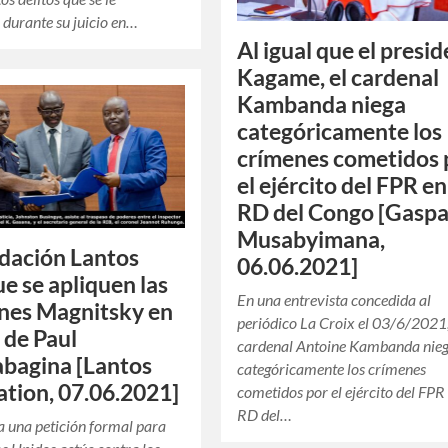
durante su juicio en…
Al igual que el presi
Kagame, el cardenal
Kambanda niega
categóricamente los
crímenes cometidos 
el ejército del FPR en
RD del Congo [Gasp
Musabyimana,
dación Lantos
06.06.2021]
ue se apliquen las
En una entrevista concedida al
nes Magnitsky en
periódico La Croix el 03/6/2021,
o de Paul
cardenal Antoine Kambanda nie
bagina [Lantos
categóricamente los crímenes
tion, 07.06.2021]
cometidos por el ejército del FPR 
RD del…
a una petición formal para