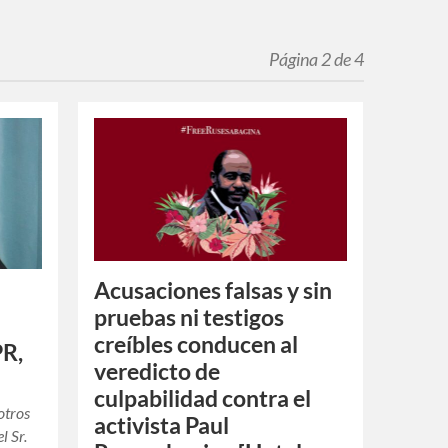
Página 2 de 4
Acusaciones falsas y sin
l
pruebas ni testigos
creíbles conducen al
PR,
veredicto de
culpabilidad contra el
otros
activista Paul
l Sr.