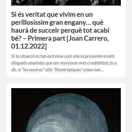
Si és veritat que vivim en un
perillosíssim gran engany… què
haurà de succeir perquè tot acabi
bé? – Primera part [Joan Carrero,
01.12.2022]
Si la situació és tan extrema com ens la presenten molts
d’aquells analistes que em mereixen més credibilitat; és a
dir, si “les nostres” elits “filantròpiques” estan tan…