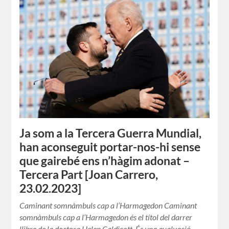
Ja som a la Tercera Guerra Mundial,
han aconseguit portar-nos-hi sense
que gairebé ens n’hàgim adonat –
Tercera Part [Joan Carrero,
23.02.2023]
Caminant somnàmbuls cap a l’Harmagedon Caminant
somnàmbuls cap a l’Harmagedon és el títol del darrer
llibre de la doctora Helen Caldicott. És una avaluació