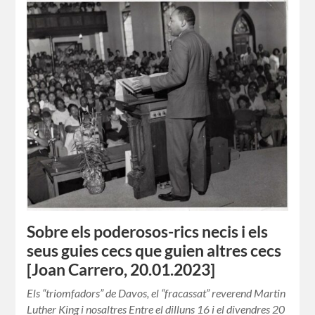
Sobre els poderosos-rics necis i els
seus guies cecs que guien altres cecs
[Joan Carrero, 20.01.2023]
Els “triomfadors” de Davos, el “fracassat” reverend Martin
Luther King i nosaltres Entre el dilluns 16 i el divendres 20