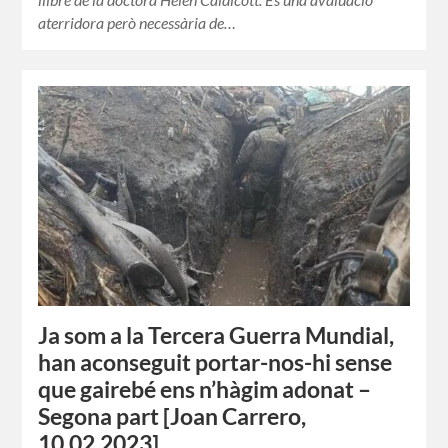
aterridora però necessària de…
Ja som a la Tercera Guerra Mundial,
han aconseguit portar-nos-hi sense
que gairebé ens n’hàgim adonat –
Segona part [Joan Carrero,
10.02.2023]