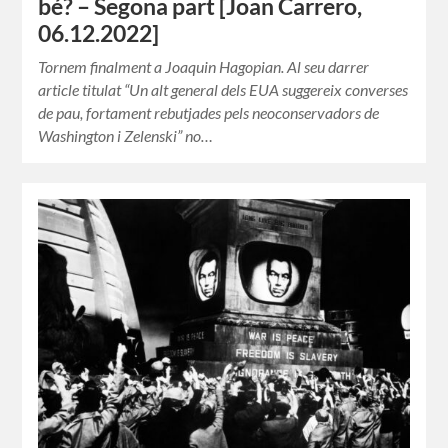
bé? – Segona part [Joan Carrero,
06.12.2022]
Tornem finalment a Joaquin Hagopian. Al seu darrer
article titulat “Un alt general dels EUA suggereix converses
de pau, fortament rebutjades pels neoconservadors de
Washington i Zelenski” no…